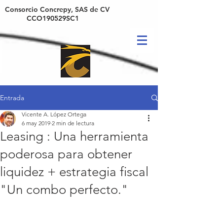
Consorcio Concrepy, SAS de CV
CCO190529SC1
Entrada
Vicente A. López Ortega
6 may 2019
2 min de lectura
Leasing : Una herramienta
poderosa para obtener
liquidez + estrategia fiscal
"Un combo perfecto."