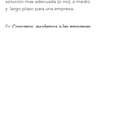
solución más adecuada (o no), a medio 
y  largo plazo para una empresa.
En 
Concrepy
ayudamos a las empresas 
a encontrar la financiación que 
necesitan con las mejores condiciones
. 
Si necesitas ayuda para solicitar un 
leasing u otro tipo de financiación, 
c
ontactanos
 y te ofreceremos 
asesoramiento personalizado. 