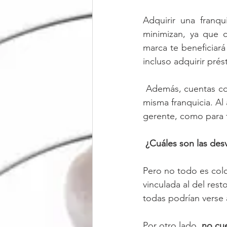
Adquirir una franqu
minimizan, ya que c
marca te beneficiará
incluso adquirir pré
 Además, cuentas con una metodología cuyo éxito ya ha sido probado por una marca de la 
misma franquicia. Al 
gerente, como para t
¿Cuáles son las desv
Pero no todo es colo
vinculada al del rest
todas podrían verse 
Por otro lado, 
no cu