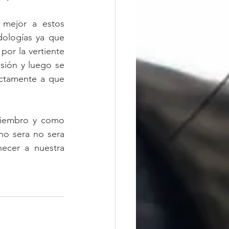
 mejor a estos  
ologías ya que 
or la vertiente 
sión y luego se 
ctamente a que 
iembro y como 
o sera no sera 
cer a nuestra 