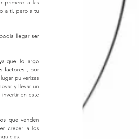
r primero a las 
a ti, pero a tu 
día llegar ser 
ya que  lo largo 
factores , por 
ugar pulverizas 
ovar y llevar un 
nvertir en este 
los que venden 
r crecer a los 
quicias.