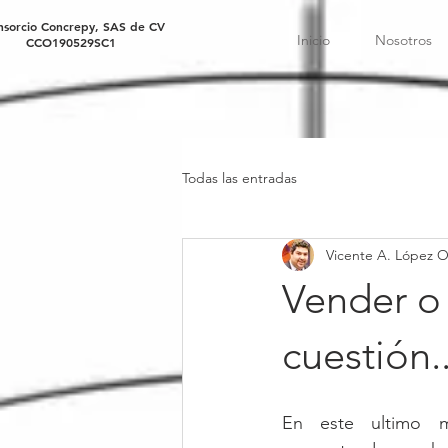
nsorcio Concrepy, SAS de CV
Inicio
Nosotros
CO190529SC1
Todas las entradas
Vicente A. López 
Vender o 
cuestión.
En este ultimo 