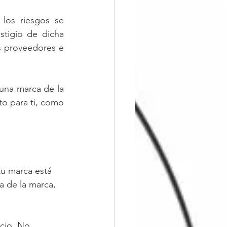
los riesgos se 
tigio de dicha 
s proveedores e 
to para ti, como 
tu marca está 
a de la marca, 
cio. No 