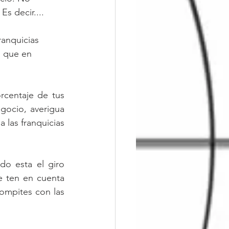
s decir....
ranquicias 
s que en 
centaje de tus 
egocio, averigua 
las franquicias 
o esta el giro 
 ten en cuenta 
ompites con las 