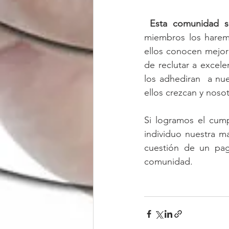
Esta comunidad s
miembros los haremo
ellos conocen mejor 
de reclutar a excele
los adhediran  a nu
ellos crezcan y noso
Si logramos el cum
individuo nuestra m
cuestión de un pag
comunidad.