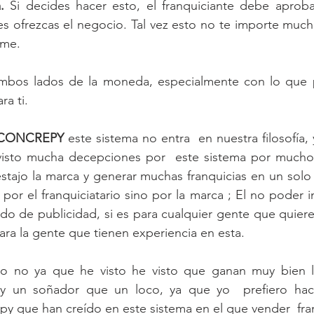
.
 Si decides hacer esto, el franquiciante debe aproba
es ofrezcas el negocio. Tal vez esto no te importe mucho 
eme.  
mbos lados de la moneda, especialmente con lo que po
ra ti.
CONCREPY
 este sistema no entra  en nuestra filosofía, 
isto mucha decepciones por  este sistema por muchos 
tajo la marca y generar muchas franquicias en un solo l
or el franquiciatario sino por la marca ; El no poder in
do de publicidad, si es para cualquier gente que quiere i
ra la gente que tienen experiencia en esta.
 o no ya que he visto he visto que ganan muy bien 
oy un soñador que un loco, ya que yo  prefiero hace
 que han creído en este sistema en el que vender  fran