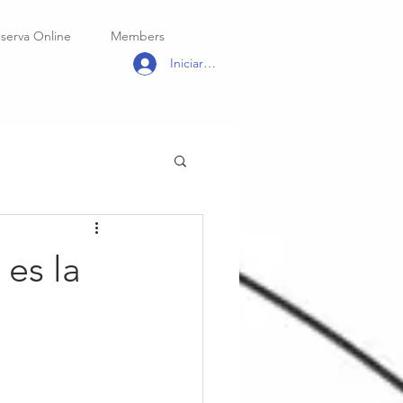
serva Online
Members
Iniciar sesión
 es la