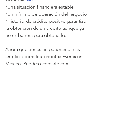
*Una situación financiera estable
*Un mínimo de operación del negocio
*Historial de crédito positivo garantiza 
la obtención de un crédito aunque ya 
no es barrera para obtenerlo.
Ahora que tienes un panorama mas 
amplio  sobre los  créditos Pymes en 
México. Puedes acercarte con 
nosotros para hacerte un análisis 
consultivo de ver de las 47 opciones 
que tenemos para encontrar en 
primera la aprobación de dicho crédito 
y en segunda , la mejor que te 
convenga porque....
                          EN CONCREPY 
VEMOS EL COMO SI 